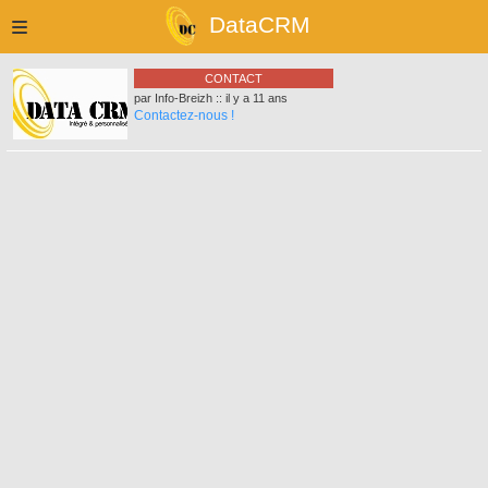
DataCRM
CONTACT
par Info-Breizh :: il y a 11 ans
Contactez-nous !